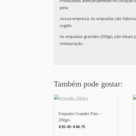
Produzidas artesanalmente no coração d
pela
nossa empresa. As empadas são fabricad
região.
As empadas grandes (200gr), são ideais 
restauração.
Também pode gostar:
Empadas Grandes Pato –
200grs
€30.45
–
€48.75