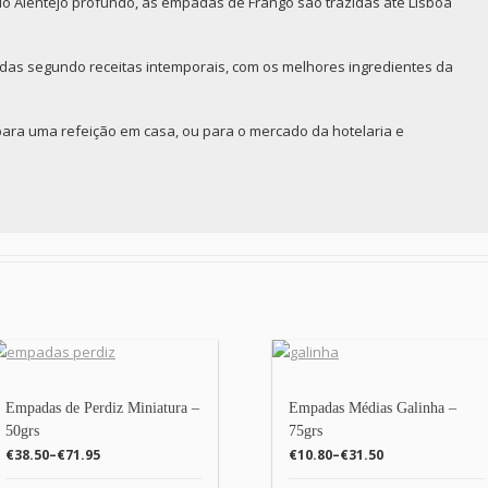
o Alentejo profundo, as empadas de Frango são trazidas até Lisboa
as segundo receitas intemporais, com os melhores ingredientes da
para uma refeição em casa, ou para o mercado da hotelaria e
Empadas de Perdiz Miniatura –
Empadas Médias Galinha –
50grs
75grs
€38.50
–
€71.95
€10.80
–
€31.50